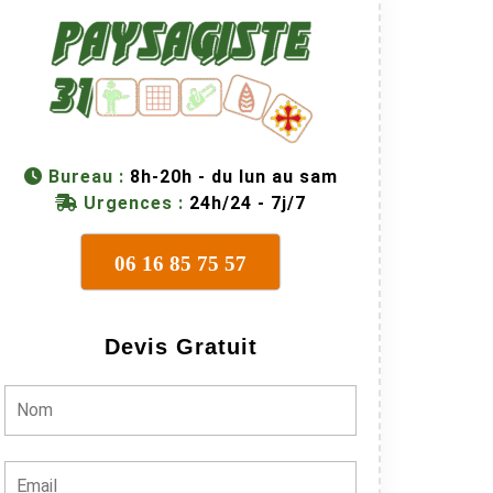
r‑Garonne
Bureau :
8h-20h - du lun au sam
Urgences :
24h/24 - 7j/7
n
06 16 85 75 57
Devis Gratuit