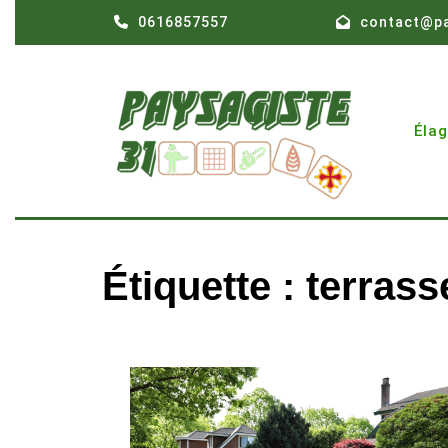
Skip
0616857557
contact@pa
to
content
Éla
Étiquette :
terras