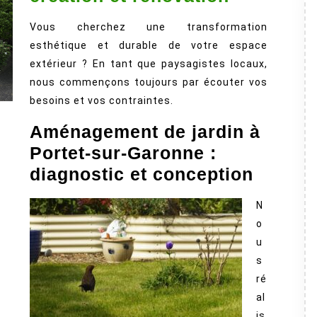
de
Vous cherchez une transformation
jardin
esthétique et durable de votre espace
à
extérieur ? En tant que paysagistes locaux,
Portet‑su
nous commençons toujours par écouter vos
:
besoins et vos contraintes.
création
Aménagement de jardin à
et
Portet‑sur‑Garonne :
rénovatio
diagnostic et conception
N
o
u
s
ré
al
is