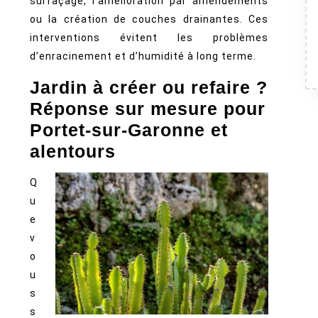
surfaçage, l’amélioration par amendements
ou la création de couches drainantes. Ces
interventions évitent les problèmes
d’enracinement et d’humidité à long terme.
Jardin à créer ou refaire ?
Réponse sur mesure pour
Portet‑sur‑Garonne et
alentours
Q
u
e
v
o
u
s
s