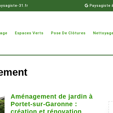
ysagiste-31.fr
Paysagiste 
gage
Espaces Verts
Pose De Clôtures
Nettoyage
sement
Aménagement de jardin à
Portet‑sur‑Garonne :
Aménage
création et rénovation