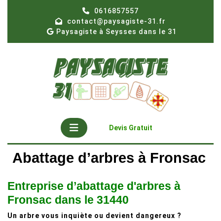
Skip
0616857557
to
contact@paysagiste-31.fr
content
Paysagiste à Seysses dans le 31
Open
Get
Devis Gratuit
A
Button
Quote
Abattage d’arbres à Fronsac
Entreprise d’abattage d'arbres à
Fronsac dans le 31440
Un arbre vous inquiète ou devient dangereux ?