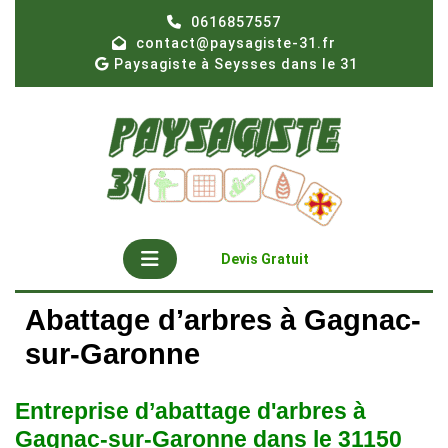
Skip
0616857557
to
contact@paysagiste-31.fr
content
Paysagiste à Seysses dans le 31
Open
Get
Devis Gratuit
A
Button
Quote
Abattage d’arbres à Gagnac-
sur-Garonne
Entreprise d’abattage d'arbres à
Gagnac-sur-Garonne dans le 31150