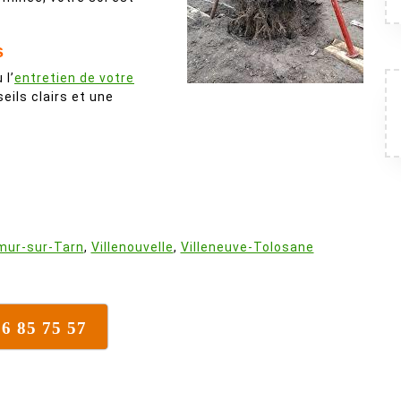
s
 l’
entretien de votre
ils clairs et une
emur-sur-Tarn
,
Villenouvelle
,
Villeneuve-Tolosane
16 85 75 57