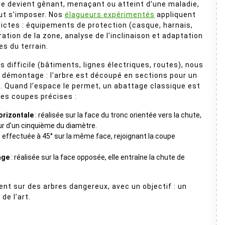
e devient gênant, menaçant ou atteint d’une maladie,
ut s’imposer. Nos
élagueurs expérimentés
appliquent
rictes : équipements de protection (casque, harnais,
ation de la zone, analyse de l’inclinaison et adaptation
es du terrain.
s difficile (bâtiments, lignes électriques, routes), nous
le démontage : l’arbre est découpé en sections pour un
l. Quand l’espace le permet, un abattage classique est
des coupes précises :
orizontale
: réalisée sur la face du tronc orientée vers la chute,
r d'un cinquième du diamètre.
: effectuée à 45° sur la même face, rejoignant la coupe
age
: réalisée sur la face opposée, elle entraîne la chute de
ent sur des arbres dangereux, avec un objectif : un
de l’art.