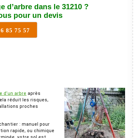
e d’arbre dans le 31210 ?
ous pour un devis
16 85 75 57
e d’un arbre
après
la réduit les risques,
allations proches
 chantier : manuel pour
tion rapide, ou chimique
erminée, votre sol est