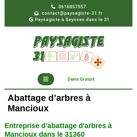
Skip
0616857557
to
contact@paysagiste-31.fr
content
Paysagiste à Seysses dans le 31
Open
Get
Devis Gratuit
A
Button
Quote
Abattage d’arbres à
Mancioux
Entreprise d’abattage d'arbres à
Mancioux dans le 31360