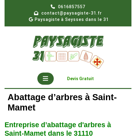
Skip
0616857557
to
contact@paysagiste-31.fr
content
Paysagiste à Seysses dans le 31
Open
Get
Devis Gratuit
A
Button
Quote
Abattage d’arbres à Saint-
Mamet
Entreprise d’abattage d'arbres à
Saint-Mamet dans le 31110