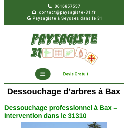
Skip
0616857557
to
contact@paysagiste-31.fr
content
Paysagiste à Seysses dans le 31
Open
Get
Devis Gratuit
A
Button
Quote
Dessouchage d’arbres à Bax
Dessouchage professionnel à Bax –
Intervention dans le 31310