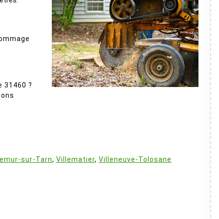
ètres.
 dommage
e 31460 ?
ions
:
lemur-sur-Tarn
,
Villematier
,
Villeneuve-Tolosane