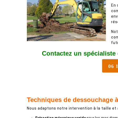
En 
com
env
rés
Not
com
fut
Contactez un spécialiste
06 
Techniques de dessouchage 
Nous adaptons notre intervention à la taille et 