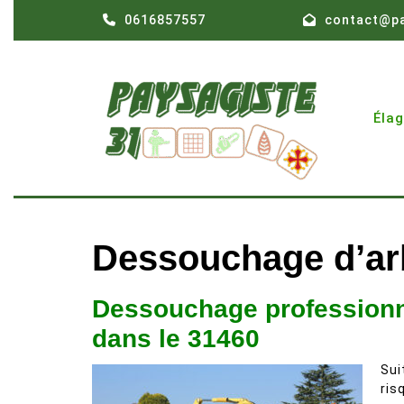
Skip
0616857557
contact@pa
to
content
Éla
Dessouchage d’ar
Dessouchage professionne
dans le 31460
Suit
ris