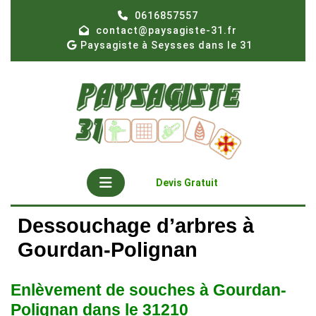
Skip
0616857557
to
contact@paysagiste-31.fr
content
Paysagiste à Seysses dans le 31
Open
Get
Devis Gratuit
A
Button
Quote
Dessouchage d’arbres à
Gourdan-Polignan
Enlèvement de souches à Gourdan-
Polignan dans le 31210