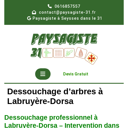
Skip
0616857557
to
contact@paysagiste-31.fr
content
Paysagiste à Seysses dans le 31
Open
Get
Devis Gratuit
A
Button
Quote
Dessouchage d’arbres à
Labruyère-Dorsa
Dessouchage professionnel à
Labruyère-Dorsa – Intervention dans