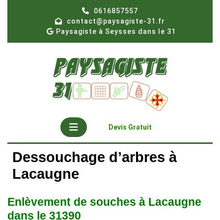
Skip
0616857557
to
contact@paysagiste-31.fr
content
Paysagiste à Seysses dans le 31
Open
Get
Devis Gratuit
A
Button
Quote
Dessouchage d’arbres à
Lacaugne
Enlèvement de souches à Lacaugne
dans le 31390