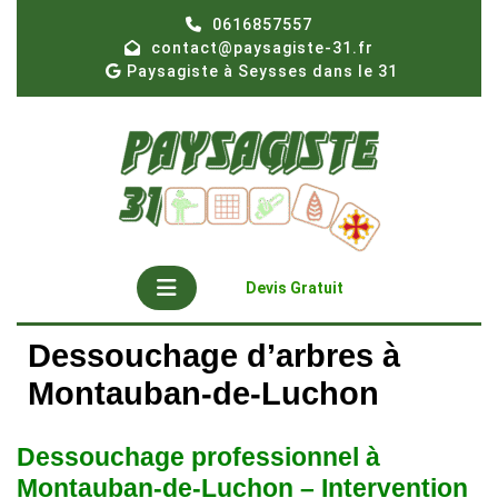
Skip
0616857557
to
contact@paysagiste-31.fr
content
Paysagiste à Seysses dans le 31
Open
Get
Devis Gratuit
A
Button
Quote
Dessouchage d’arbres à
Montauban-de-Luchon
Dessouchage professionnel à
Montauban-de-Luchon – Intervention