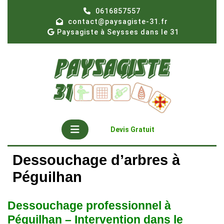
Skip
0616857557
to
contact@paysagiste-31.fr
content
Paysagiste à Seysses dans le 31
Open
Get
Devis Gratuit
A
Button
Quote
Dessouchage d’arbres à
Péguilhan
Dessouchage professionnel à
Péguilhan – Intervention dans le