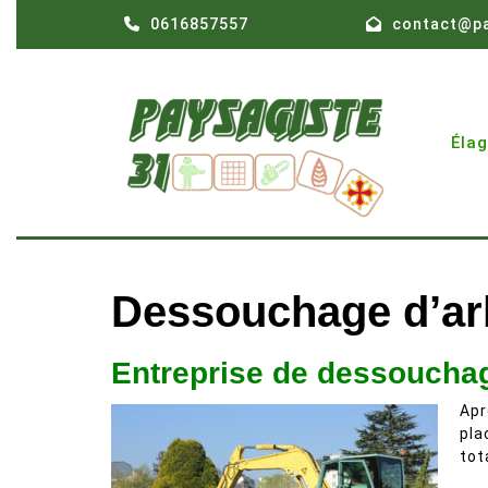
Skip
0616857557
contact@pa
to
content
Éla
Dessouchage d’ar
Entreprise de dessouchag
Apr
pla
tot