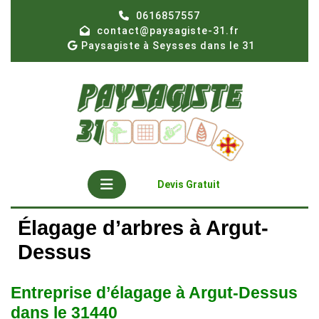
Skip
0616857557
to
contact@paysagiste-31.fr
content
Paysagiste à Seysses dans le 31
Open
Get
Devis Gratuit
A
Button
Quote
Élagage d’arbres à Argut-
Dessus
Entreprise d’élagage à Argut-Dessus
dans le 31440