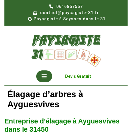
Skip
0616857557
to
contact@paysagiste-31.fr
content
Paysagiste à Seysses dans le 31
Open
Get
Devis Gratuit
A
Button
Quote
Élagage d’arbres à
Ayguesvives
Entreprise d’élagage à Ayguesvives
dans le 31450