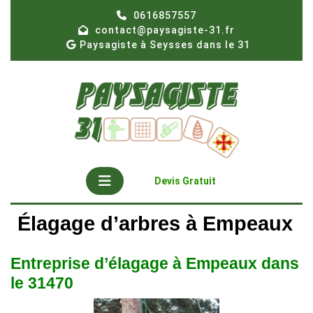
Skip
0616857557
to
contact@paysagiste-31.fr
content
Paysagiste à Seysses dans le 31
Open
Get
Devis Gratuit
A
Button
Quote
Élagage d’arbres à Empeaux
Entreprise d’élagage à Empeaux dans
le 31470