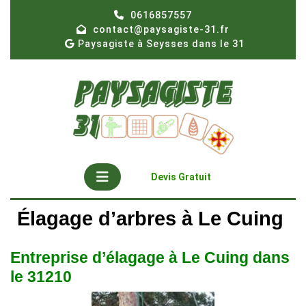
Skip
0616857557
to
contact@paysagiste-31.fr
content
Paysagiste à Seysses dans le 31
Open
Get
Devis Gratuit
A
Button
Quote
Élagage d’arbres à Le Cuing
Entreprise d’élagage à Le Cuing dans
le 31210