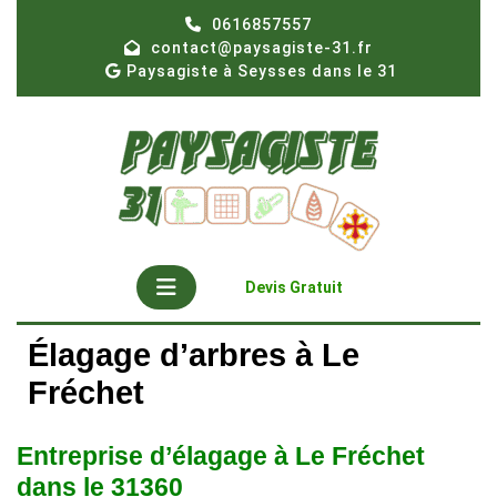
Skip
0616857557
to
contact@paysagiste-31.fr
content
Paysagiste à Seysses dans le 31
Open
Get
Devis Gratuit
A
Button
Quote
Élagage d’arbres à Le
Fréchet
Entreprise d’élagage à Le Fréchet
dans le 31360