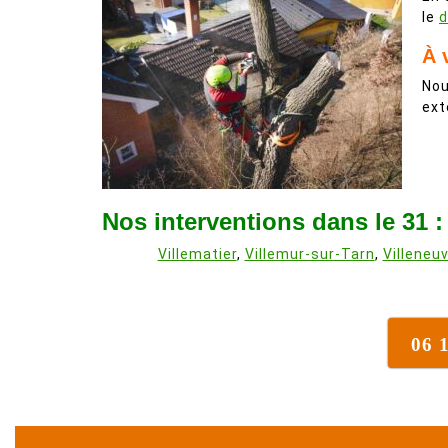
le
d
À 
Nou
ext
Nos interventions dans le 31 :
Villematier
,
Villemur-sur-Tarn
,
Villeneu
06 