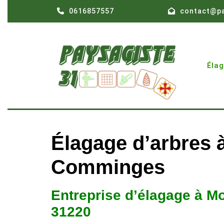
Skip
0616857557
contact@pa
to
content
Éla
Élagage d’arbres 
Comminges
Entreprise d’élagage à M
31220