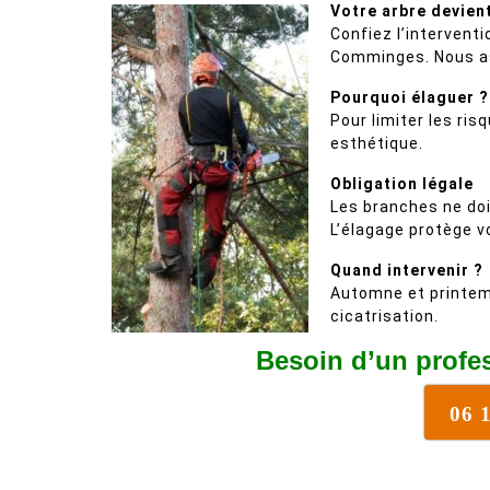
Votre arbre devien
Confiez l’intervent
Comminges. Nous as
Pourquoi élaguer ?
Pour limiter les ris
esthétique.
Obligation légale
Les branches ne doiv
L’élagage protège v
Quand intervenir ?
Automne et printem
cicatrisation.
Besoin d’un profe
06 