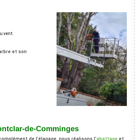
au vent.
arbre et son
ontclar-de-Comminges
complément de l’élagage, nous réalisons l’
abattage
et