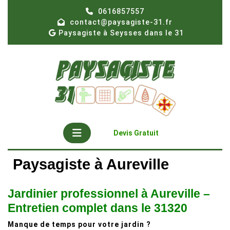
Skip
0616857557
to
contact@paysagiste-31.fr
content
Paysagiste à Seysses dans le 31
Open
Get
Devis Gratuit
A
Button
Quote
Paysagiste à Aureville
Jardinier professionnel à Aureville –
Entretien complet dans le 31320
Manque de temps pour votre jardin ?