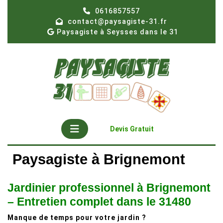
Skip
0616857557
to
contact@paysagiste-31.fr
content
Paysagiste à Seysses dans le 31
Open
Get
Devis Gratuit
A
Button
Quote
Paysagiste à Brignemont
Jardinier professionnel à Brignemont
– Entretien complet dans le 31480
Manque de temps pour votre jardin ?