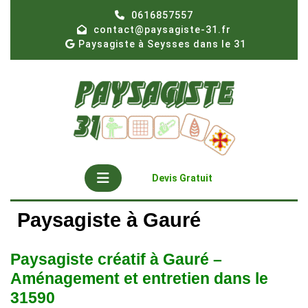
Skip
0616857557
to
contact@paysagiste-31.fr
content
Paysagiste à Seysses dans le 31
Open
Get
Devis Gratuit
A
Button
Quote
Paysagiste à Gauré
Paysagiste créatif à Gauré –
Aménagement et entretien dans le
31590