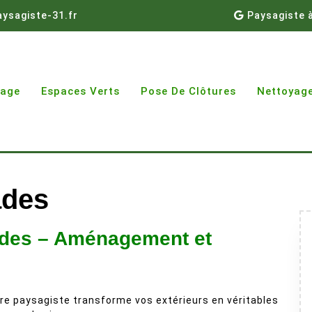
ysagiste-31.fr
Paysagiste 
gage
Espaces Verts
Pose De Clôtures
Nettoyage
ades
gades – Aménagement et
re paysagiste transforme vos extérieurs en véritables