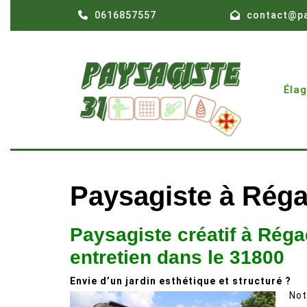
Skip
0616857557
contact@pa
to
content
Éla
Paysagiste à Rég
Paysagiste créatif à Ré
entretien dans le 31800
Envie d’un jardin esthétique et structuré ?
Not