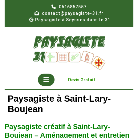
Skip
0616857557
to
contact@paysagiste-31.fr
content
Paysagiste à Seysses dans le 31
Open
Get
Devis Gratuit
A
Button
Quote
Paysagiste à Saint-Lary-
Boujean
Paysagiste créatif à Saint-Lary-
Boujean – Aménagement et entretien