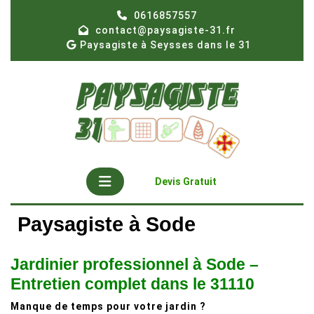
Skip
0616857557
to
contact@paysagiste-31.fr
content
Paysagiste à Seysses dans le 31
Open
Get
Devis Gratuit
A
Button
Quote
Paysagiste à Sode
Jardinier professionnel à Sode –
Entretien complet dans le 31110
Manque de temps pour votre jardin ?