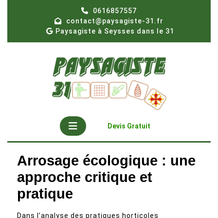
Skip
0616857557
to
contact@paysagiste-31.fr
content
Paysagiste à Seysses dans le 31
Open
Get
Devis Gratuit
A
Button
Quote
Arrosage écologique : une
approche critique et
pratique
Dans l’analyse des pratiques horticoles