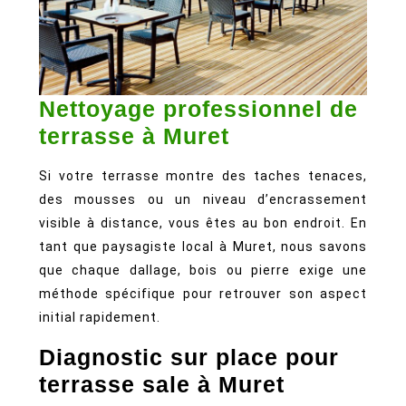
Nettoyage professionnel de
Nettoyage
terrasse à Muret
professionnel
Si votre terrasse montre des taches tenaces,
de
des mousses ou un niveau d’encrassement
terrasse
visible à distance, vous êtes au bon endroit. En
à
tant que paysagiste local à Muret, nous savons
Muret
que chaque dallage, bois ou pierre exige une
méthode spécifique pour retrouver son aspect
initial rapidement.
Diagnostic sur place pour
terrasse sale à Muret