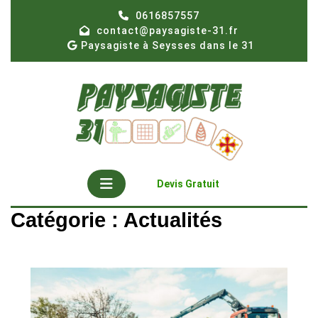
Skip
0616857557
to
contact@paysagiste-31.fr
content
Paysagiste à Seysses dans le 31
Open
Get
Devis Gratuit
A
Button
Quote
Catégorie :
Actualités