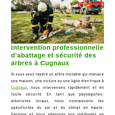
Intervention professionnelle
d’abattage et sécurité des
Intervention
arbres à Cugnaux
professionnel
Si vous avez repéré un arbre instable qui menace
d’abattage
une maison, une voiture ou une ligne électrique à
et
Cugnaux
, nous intervenons rapidement et en
sécurité
toute sécurité. En tant que paysagistes-
des
arboristes locaux, nous connaissons les
arbres
spécificités du sol et du climat en Haute-
Garonne et nous adaptons nos méthodes en