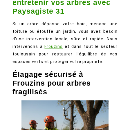
entretenir vos arbres avec
Élagueur
Paysagiste 31
à
Si un arbre dépasse votre haie, menace une
Frouzins
toiture ou étouffe un jardin, vous avez besoin
:
d’une intervention locale, sûre et rapide. Nous
entretenir
intervenons à
Frouzins
et dans tout le secteur
vos
toulousain pour restaurer l’équilibre de vos
arbres
espaces verts et protéger votre propriété.
avec
Élagage sécurisé à
Paysagiste
Frouzins pour arbres
31
fragilisés