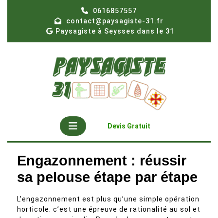
Skip
0616857557
to
contact@paysagiste-31.fr
content
Paysagiste à Seysses dans le 31
Open
Get
Devis Gratuit
A
Button
Quote
Engazonnement : réussir
sa pelouse étape par étape
L’engazonnement est plus qu’une simple opération
horticole: c’est une épreuve de rationalité au sol et