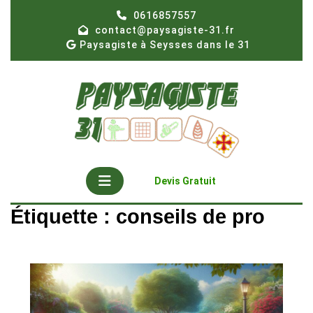
Skip
0616857557
to
contact@paysagiste-31.fr
content
Paysagiste à Seysses dans le 31
Open
Get
Devis Gratuit
A
Button
Quote
Étiquette :
conseils de pro