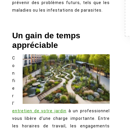
prévenir des problèmes futurs, tels que les
maladies ou les infestations de parasites.
Un gain de temps
appréciable
C
o
n
fi
e
r
l’
entretien de votre jardin
à un professionnel
vous libère d’une charge importante. Entre
les horaires de travail, les engagements