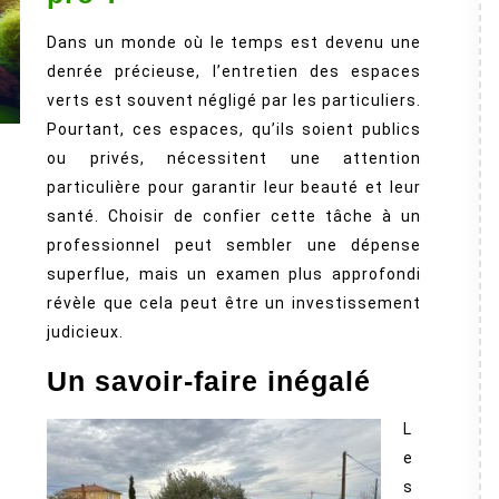
d’espaces
Dans un monde où le temps est devenu une
verts
denrée précieuse, l’entretien des espaces
:
verts est souvent négligé par les particuliers.
pourquoi
Pourtant, ces espaces, qu’ils soient publics
le
ou privés, nécessitent une attention
confier
particulière pour garantir leur beauté et leur
santé. Choisir de confier cette tâche à un
à
professionnel peut sembler une dépense
un
superflue, mais un examen plus approfondi
pro
révèle que cela peut être un investissement
?
judicieux.
Un savoir-faire inégalé
L
e
s