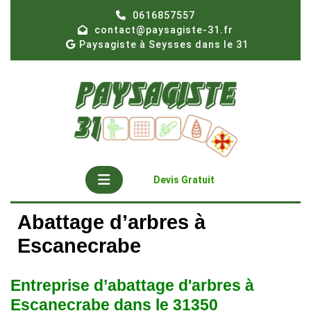
Skip
0616857557
to
contact@paysagiste-31.fr
content
Paysagiste à Seysses dans le 31
Open
Get
Devis Gratuit
A
Button
Quote
Abattage d’arbres à
Escanecrabe
Entreprise d’abattage d'arbres à
Escanecrabe dans le 31350