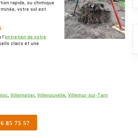
tion rapide, ou chimique
erminée, votre sol est
s
 l’
entretien de votre
ils clairs et une
:
uloc
,
Villematier
,
Villenouvelle
,
Villemur-sur-Tarn
16 85 75 57