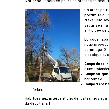
Marignac-Lasclares pour une prestation sécuri
Un arbre peut
proximité d’
travaillent a
sécurisent la
anticipée selo
Lorsque l’abat
nous procédon
dommage. Si l
classique ave
Coupe de sol h
à une profondeu
Coupe oblique
horizontale.
Coupe d’abatt
l’arbre.
Habitués aux interventions délicates, nos aba
du début à la fin.