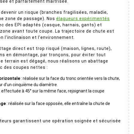
sée et parfaitement maîtrisée.
 devenir un risque (branches fragilisées, maladie,
une zone de passage). Nos
élagueurs expérimentés
vec des EPI adaptés (casque, harnais, gants) et
 zone avant toute coupe. La trajectoire de chute est
n l’inclinaison et l’environnement.
tage direct est trop risqué (maison, lignes, route),
s en démontage, par tronçons, pour éviter tout
e terrain est dégagé, nous réalisons un abattage
c des coupes nettes :
orizontale
: réalisée sur la face du tronc orientée vers la chute,
r d'un cinquième du diamètre.
: effectuée à 45° sur la même face, rejoignant la coupe
age
: réalisée sur la face opposée, elle entraîne la chute de
tteurs garantissent une opération soignée et sécurisée