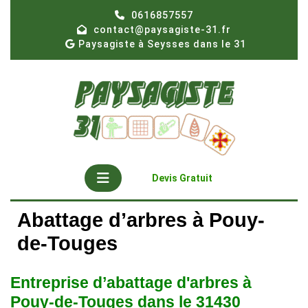
Skip
0616857557
to
contact@paysagiste-31.fr
content
Paysagiste à Seysses dans le 31
Open
Get
Devis Gratuit
A
Button
Quote
Abattage d’arbres à Pouy-
de-Touges
Entreprise d’abattage d'arbres à
Pouy-de-Touges dans le 31430