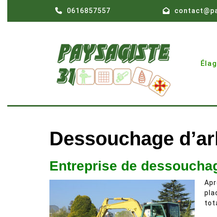
Skip
0616857557
contact@pa
to
content
Éla
Dessouchage d’arb
Entreprise de dessouchag
Apr
pla
tot