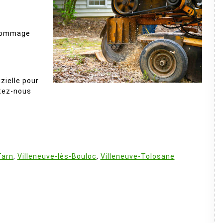
 dommage
zielle pour
ctez-nous
:
Tarn
,
Villeneuve-lès-Bouloc
,
Villeneuve-Tolosane