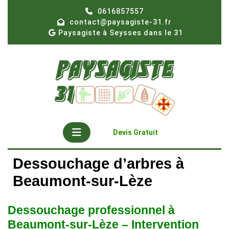
Skip
0616857557
to
contact@paysagiste-31.fr
content
Paysagiste à Seysses dans le 31
Open
Get
Devis Gratuit
A
Button
Quote
Dessouchage d’arbres à
Beaumont-sur-Lèze
Dessouchage professionnel à
Beaumont-sur-Lèze – Intervention