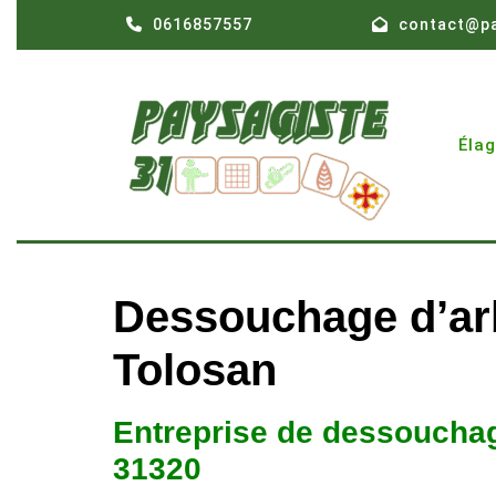
Skip
0616857557
contact@pa
to
content
Éla
Dessouchage d’arb
Tolosan
Entreprise de dessouchag
31320