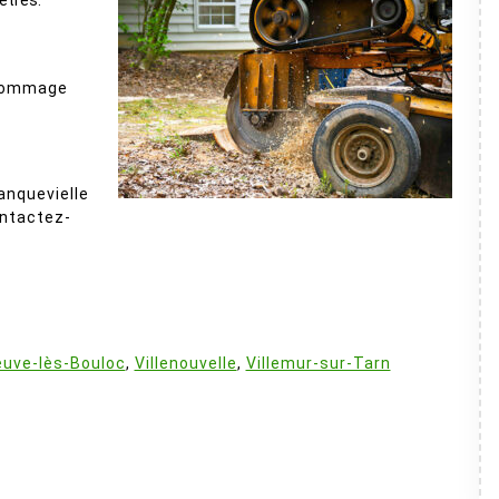
ètres.
 dommage
anquevielle
ontactez-
:
euve-lès-Bouloc
,
Villenouvelle
,
Villemur-sur-Tarn