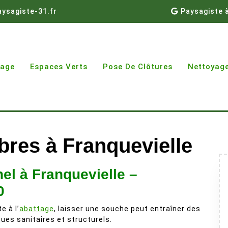
ysagiste-31.fr
Paysagiste 
gage
Espaces Verts
Pose De Clôtures
Nettoyage
res à Franquevielle
l à Franquevielle –
0
e à l’
abattage
, laisser une souche peut entraîner des
ques sanitaires et structurels.