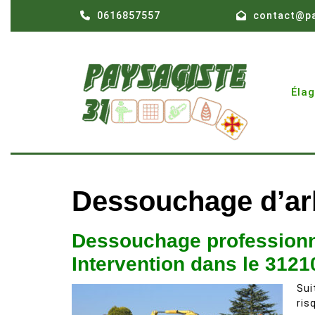
Skip
0616857557
contact@pa
to
content
Éla
Dessouchage d’arb
Dessouchage professionne
Intervention dans le 3121
Suit
ris