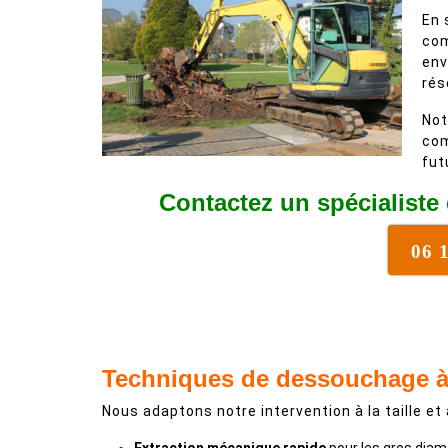
En 
com
env
rés
Not
com
fut
Contactez un spécialiste
06 
Techniques de dessouchage à
Nous adaptons notre intervention à la taille et 