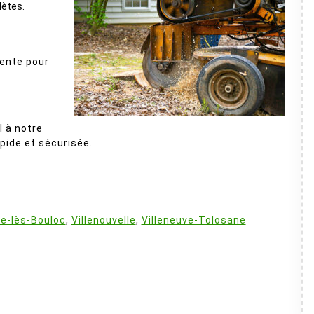
lètes.
nente pour
l à notre
pide et sécurisée.
:
ve-lès-Bouloc
,
Villenouvelle
,
Villeneuve-Tolosane