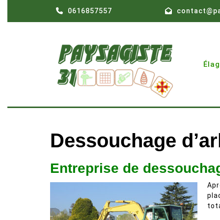
Skip
0616857557
contact@pa
to
content
Éla
Dessouchage d’ar
Entreprise de dessouchag
Apr
pla
tot