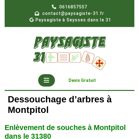
Skip
0616857557
to
contact@paysagiste-31.fr
content
Paysagiste à Seysses dans le 31
Open
Get
Devis Gratuit
A
Button
Quote
Dessouchage d’arbres à
Montpitol
Enlèvement de souches à Montpitol
dans le 31380