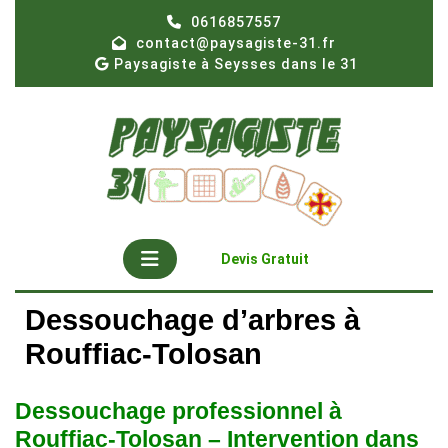
Skip
0616857557
to
contact@paysagiste-31.fr
content
Paysagiste à Seysses dans le 31
Open
Get
Devis Gratuit
A
Button
Quote
Dessouchage d’arbres à
Rouffiac-Tolosan
Dessouchage professionnel à
Rouffiac-Tolosan – Intervention dans