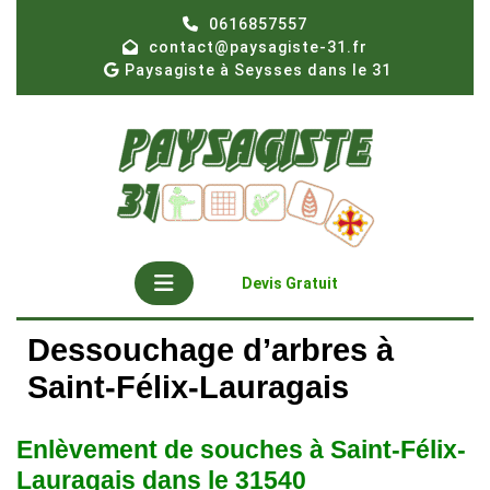
Skip
0616857557
to
contact@paysagiste-31.fr
content
Paysagiste à Seysses dans le 31
Open
Get
Devis Gratuit
A
Button
Quote
Dessouchage d’arbres à
Saint-Félix-Lauragais
Enlèvement de souches à Saint-Félix-
Lauragais dans le 31540