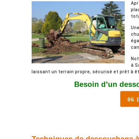
Apr
pla
tot
Une
chu
éga
can
Not
à S
laissant un terrain propre, sécurisé et prêt à êt
Besoin d’un desso
06 
Techniques de dessouchage à