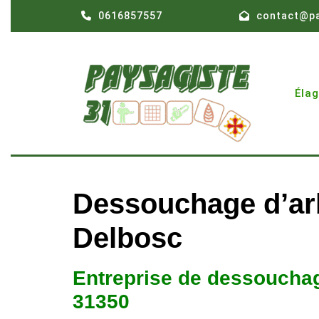
Skip
0616857557
contact@pa
to
content
Éla
Dessouchage d’arb
Delbosc
Entreprise de dessouchag
31350