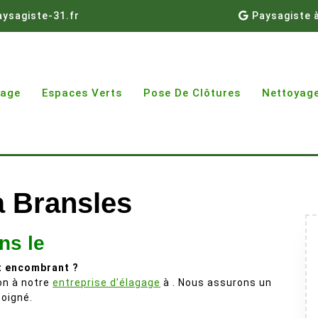
ysagiste-31.fr
Paysagiste 
gage
Espaces Verts
Pose De Clôtures
Nettoyage
à Bransles
ns le
t encombrant ?
ion à notre
entreprise d’élagage
à . Nous assurons un
soigné.