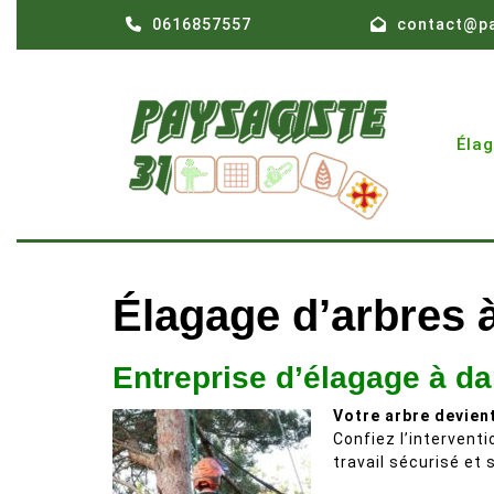
Skip
0616857557
contact@pa
to
content
Éla
Élagage d’arbres 
Entreprise d’élagage à da
Votre arbre devien
Confiez l’intervent
travail sécurisé et 