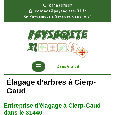
Skip
0616857557
to
contact@paysagiste-31.fr
content
Paysagiste à Seysses dans le 31
Open
Get
Devis Gratuit
A
Button
Quote
Élagage d’arbres à Cierp-
Gaud
Entreprise d’élagage à Cierp-Gaud
dans le 31440