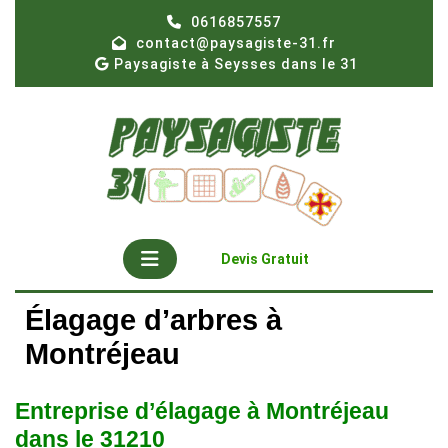
Skip
0616857557
to
contact@paysagiste-31.fr
content
Paysagiste à Seysses dans le 31
Open
Get
Devis Gratuit
A
Button
Quote
Élagage d’arbres à
Montréjeau
Entreprise d’élagage à Montréjeau
dans le 31210