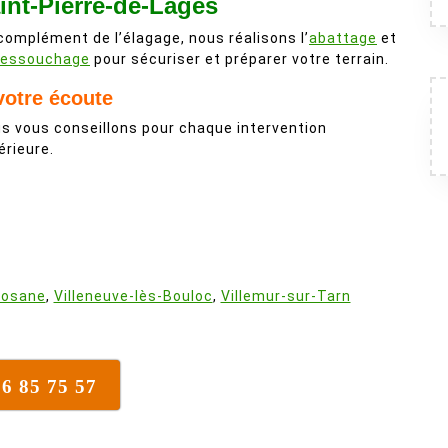
int-Pierre-de-Lages
complément de l’élagage, nous réalisons l’
abattage
et
essouchage
pour sécuriser et préparer votre terrain.
votre écoute
s vous conseillons pour chaque intervention
érieure.
:
losane
,
Villeneuve-lès-Bouloc
,
Villemur-sur-Tarn
16 85 75 57