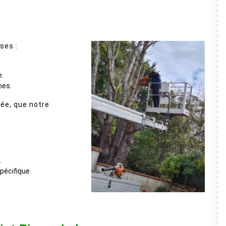
ses :
e.
hes.
ée, que notre
.
pécifique.