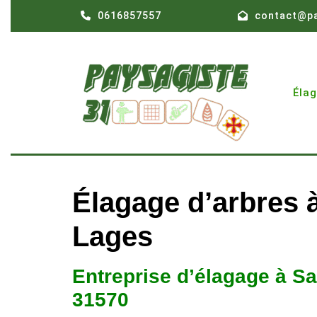
Skip
0616857557
contact@pa
to
content
Éla
Élagage d’arbres à
Lages
Entreprise d’élagage à Sa
31570