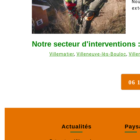
Nou
ext
Notre secteur d'interventions 
Villematier
,
Villeneuve-lès-Bouloc
,
Ville
06 
Actualités
Pays