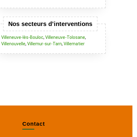
Nos secteurs d’interventions
Villeneuve-lès-Bouloc
,
Villeneuve-Tolosane
,
Villenouvelle
,
Villemur-sur-Tarn
,
Villematier
Contact