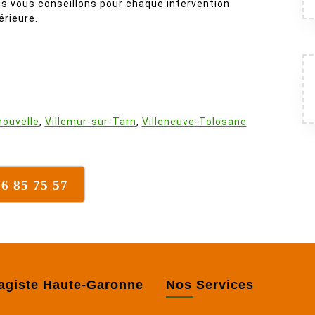
s vous conseillons pour chaque intervention
érieure.
:
nouvelle
,
Villemur-sur-Tarn
,
Villeneuve-Tolosane
16 85 75 57
agiste Haute-Garonne
Nos Services