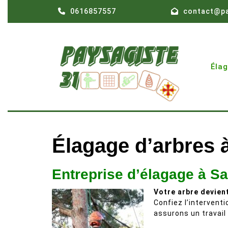
Skip
0616857557
contact@pa
to
content
Éla
Élagage d’arbres 
Entreprise d’élagage à S
Votre arbre devien
Confiez l’intervent
assurons un travail