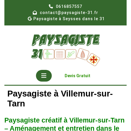
Skip
0616857557
to
contact@paysagiste-31.fr
content
Paysagiste à Seysses dans le 31
Open
Get
Devis Gratuit
A
Button
Quote
Paysagiste à Villemur-sur-
Tarn
Paysagiste créatif à Villemur-sur-Tarn
– Aménagement et entretien dans le