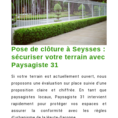
Pose de clôture à Seysses :
sécuriser votre terrain avec
Pose
Paysagiste 31
de
Si votre terrain est actuellement ouvert, nous
clôture
proposons une évaluation sur place suivie d’une
à
proposition claire et chiffrée. En tant que
Seysses
paysagistes locaux, Paysagiste 31 intervient
:
rapidement pour protéger vos espaces et
sécuriser
assurer la conformité avec les règles
d’urbanisme de la Haute-Garonne.