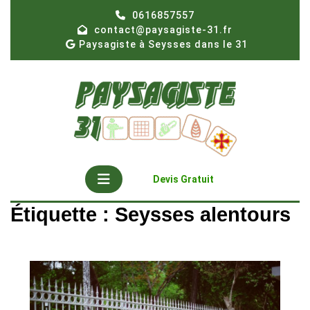
Skip
0616857557
to
contact@paysagiste-31.fr
content
Paysagiste à Seysses dans le 31
Open
Get
Devis Gratuit
A
Button
Quote
Étiquette :
Seysses alentours